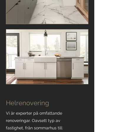
Helrenovering
Vi är experter på omfattande
renoveringar. Oavsett typ av
fastighet, från sommarhus till